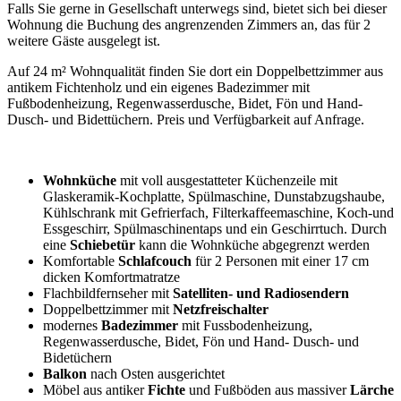
Falls Sie gerne in Gesellschaft unterwegs sind, bietet sich bei dieser
Wohnung die Buchung des angrenzenden Zimmers an, das für 2
weitere Gäste ausgelegt ist.
Auf 24 m² Wohnqualität finden Sie dort ein Doppelbettzimmer aus
antikem Fichtenholz und ein eigenes Badezimmer mit
Fußbodenheizung, Regenwasserdusche, Bidet, Fön und Hand-
Dusch- und Bidettüchern. Preis und Verfügbarkeit auf Anfrage.
Wohnküche
mit voll ausgestatteter Küchenzeile mit
Glaskeramik-Kochplatte, Spülmaschine, Dunstabzugshaube,
Kühlschrank mit Gefrierfach, Filterkaffeemaschine, Koch-und
Essgeschirr, Spülmaschinentaps und ein Geschirrtuch. Durch
eine
Schiebetür
kann die Wohnküche abgegrenzt werden
Komfortable
Schlafcouch
für 2 Personen mit einer 17 cm
dicken Komfortmatratze
Flachbildfernseher mit
Satelliten- und Radiosendern
Doppelbettzimmer mit
Netzfreischalter
modernes
Badezimmer
mit Fussbodenheizung,
Regenwasserdusche, Bidet, Fön und Hand- Dusch- und
Bidetüchern
Balkon
nach Osten ausgerichtet
Möbel aus antiker
Fichte
und Fußböden aus massiver
Lärche