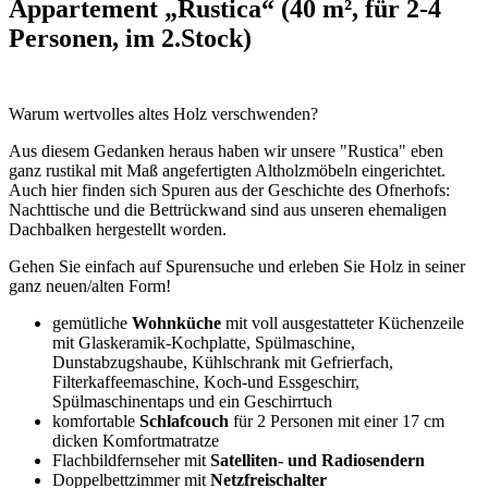
Appartement „Rustica“ (40 m², für 2-4
Personen, im 2.Stock)
Warum wertvolles altes Holz verschwenden?
Aus diesem Gedanken heraus haben wir unsere "Rustica" eben
ganz rustikal mit Maß angefertigten Altholzmöbeln eingerichtet.
Auch hier finden sich Spuren aus der Geschichte des Ofnerhofs:
Nachttische und die Bettrückwand sind aus unseren ehemaligen
Dachbalken hergestellt worden.
Gehen Sie einfach auf Spurensuche und erleben Sie Holz in seiner
ganz neuen/alten Form!
gemütliche
Wohnküche
mit voll ausgestatteter Küchenzeile
mit Glaskeramik-Kochplatte, Spülmaschine,
Dunstabzugshaube, Kühlschrank mit Gefrierfach,
Filterkaffeemaschine, Koch-und Essgeschirr,
Spülmaschinentaps und ein Geschirrtuch
komfortable
Schlafcouch
für 2 Personen mit einer 17 cm
dicken Komfortmatratze
Flachbildfernseher mit
Satelliten- und Radiosendern
Doppelbettzimmer mit
Netzfreischalter