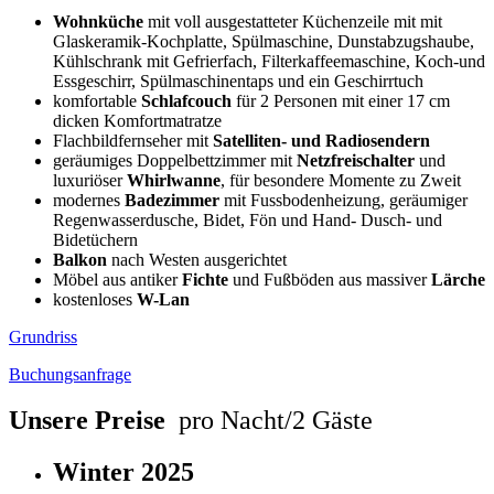
Wohnküche
mit voll ausgestatteter Küchenzeile mit mit
Glaskeramik-Kochplatte, Spülmaschine, Dunstabzugshaube,
Kühlschrank mit Gefrierfach, Filterkaffeemaschine, Koch-und
Essgeschirr, Spülmaschinentaps und ein Geschirrtuch
komfortable
Schlafcouch
für 2 Personen mit einer 17 cm
dicken Komfortmatratze
Flachbildfernseher mit
Satelliten- und Radiosendern
geräumiges Doppelbettzimmer mit
Netzfreischalter
und
luxuriöser
Whirlwanne
, für besondere Momente zu Zweit
modernes
Badezimmer
mit Fussbodenheizung, geräumiger
Regenwasserdusche, Bidet, Fön und Hand- Dusch- und
Bidetüchern
Balkon
nach Westen ausgerichtet
Möbel aus antiker
Fichte
und Fußböden aus massiver
Lärche
kostenloses
W-Lan
Grundriss
Buchungsanfrage
Unsere Preise
pro Nacht/2 Gäste
Winter 2025