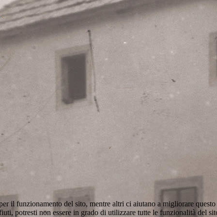
er il funzionamento del sito, mentre altri ci aiutano a migliorare questo 
ti, potresti non essere in grado di utilizzare tutte le funzionalità del sit