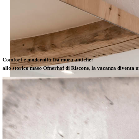
Comfort e modernità tra mura antiche:
allo storico maso Ofnerhof di Riscone, la vacanza diventa 