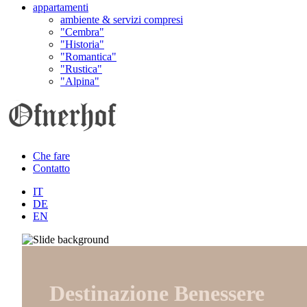
appartamenti
ambiente & servizi compresi
"Cembra"
"Historia"
"Romantica"
"Rustica"
"Alpina"
Che fare
Contatto
IT
DE
EN
Destinazione Benessere