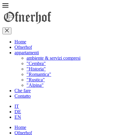
Home
Ofnerhof
appartamenti
ambiente & servizi compresi
"Cembra"
"Historia"
"Romantica"
"Rustica"
"Alpina"
Che fare
Contatto
IT
DE
EN
Home
Ofnerhof